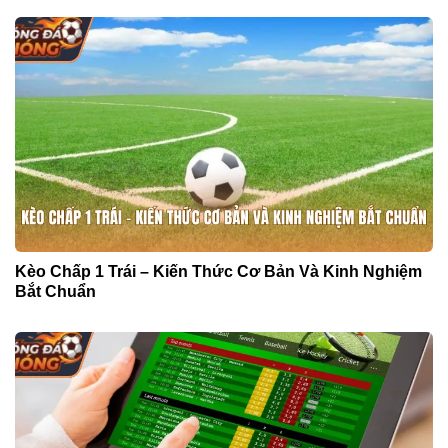
Kèo Chấp 1 Trái – Kiến Thức Cơ Bản Và Kinh Nghiệm
Bắt Chuẩn