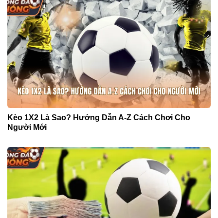
Kèo 1X2 Là Sao? Hướng Dẫn A-Z Cách Chơi Cho
Người Mới