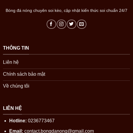
Bóng đá nóng chuyên soi kèo, cập nhật kiến thức soi chuẩn 24/7
THÔNG TIN
Liên hệ
Chính sách bảo mật
Về chúng tôi
LIÊN HỆ
Hotline:
0236773467
Email:
contact.bongdanong@gmail.com