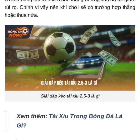
rủi ro. Chính vì vậy nên khi chơi sẽ có trường hợp thắng
hoặc thua nửa.
Giải đáp kèo tài xỉu 2.5-3 là gì
Xem thêm:
Tài Xỉu Trong Bóng Đá Là
Gì?