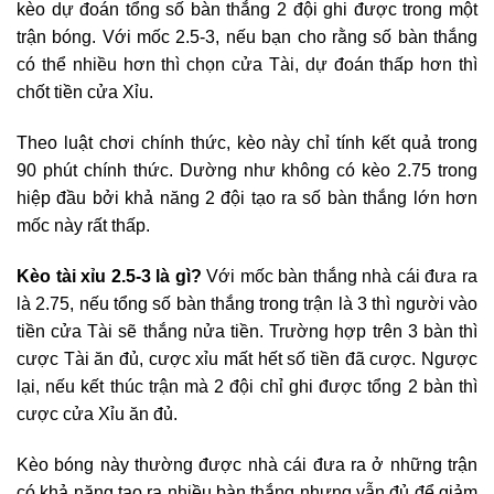
kèo dự đoán tổng số bàn thắng 2 đội ghi được trong một
trận bóng. Với mốc 2.5-3, nếu bạn cho rằng số bàn thắng
có thể nhiều hơn thì chọn cửa Tài, dự đoán thấp hơn thì
chốt tiền cửa Xỉu.
Theo luật chơi chính thức, kèo này chỉ tính kết quả trong
90 phút chính thức. Dường như không có kèo 2.75 trong
hiệp đầu bởi khả năng 2 đội tạo ra số bàn thắng lớn hơn
mốc này rất thấp.
Kèo tài xỉu 2.5-3 là gì?
Với mốc bàn thắng nhà cái đưa ra
là 2.75, nếu tổng số bàn thắng trong trận là 3 thì người vào
tiền cửa Tài sẽ thắng nửa tiền. Trường hợp trên 3 bàn thì
cược Tài ăn đủ, cược xỉu mất hết số tiền đã cược. Ngược
lại, nếu kết thúc trận mà 2 đội chỉ ghi được tổng 2 bàn thì
cược cửa Xỉu ăn đủ.
Kèo bóng này thường được nhà cái đưa ra ở những trận
có khả năng tạo ra nhiều bàn thắng nhưng vẫn đủ để giảm