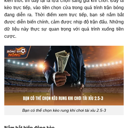
kiến thức thì đây lại là lựa chọn sáng giá khi chơi. Đây là
kèo trực tiếp, vào tiền chọn cửa trong quá trình trận bóng
đang diễn ra. Thời điểm xem trực tiếp, bạn sẽ nắm bắt
được diễn biến chính, cảm được nhịp độ trận đấu. Những
dữ liệu này thực sự quan trọng với quá trình xuống tiền
cược.
Bạn có thể chọn kèo rung khi chơi tài xỉu 2.5-3
Nắm bắt biến động kèo