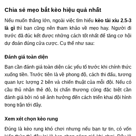
Chia sẻ mẹo bắt kèo hiệu quả nhất
Nếu muốn thắng lớn, ngoài việc tìm hiểu
kèo tài xỉu 2.5-3
là gì
thì bạn cũng nên tham khảo về mẹo hay. Người đi
trước đã đúc kết được những cách tốt nhất để tăng cơ hội
dự đoán đúng cửa cược. Cụ thể như sau:
Đánh giá toàn diện
Bạn cần đánh giá toàn diện các yếu tố trước khi chính thức
xuống tiền. Trước tiên là về phong độ, cách thi đấu, tương
quan lực lượng 2 bên và chiến thuật của mỗi đội. Nếu có
cầu thủ nhận thẻ đỏ, bị chấn thương cũng đặc biệt cần
đánh giá bởi nó sẽ ảnh hưởng đến cách triển khai đội hình
trong trận tới đây.
Xem xét chọn kèo rung
Đúng là kèo rung khó chơi nhưng nếu bạn tự tin, có vốn