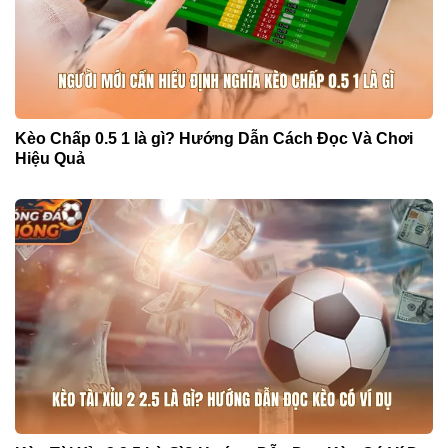
Kèo Chấp 0.5 1 là gì? Hướng Dẫn Cách Đọc Và Chơi
Hiệu Quả