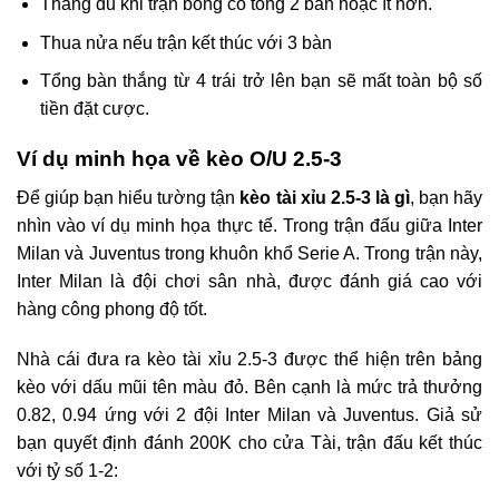
Thắng đủ khi trận bóng có tổng 2 bàn hoặc ít hơn.
Thua nửa nếu trận kết thúc với 3 bàn
Tổng bàn thắng từ 4 trái trở lên bạn sẽ mất toàn bộ số
tiền đặt cược.
Ví dụ minh họa về kèo O/U 2.5-3
Để giúp bạn hiểu tường tận
kèo tài xỉu 2.5-3 là gì
, bạn hãy
nhìn vào ví dụ minh họa thực tế. Trong trận đấu giữa Inter
Milan và Juventus trong khuôn khổ Serie A. Trong trận này,
Inter Milan là đội chơi sân nhà, được đánh giá cao với
hàng công phong độ tốt.
Nhà cái đưa ra kèo tài xỉu 2.5-3 được thể hiện trên bảng
kèo với dấu mũi tên màu đỏ. Bên cạnh là mức trả thưởng
0.82, 0.94 ứng với 2 đội Inter Milan và Juventus. Giả sử
bạn quyết định đánh 200K cho cửa Tài, trận đấu kết thúc
với tỷ số 1-2: