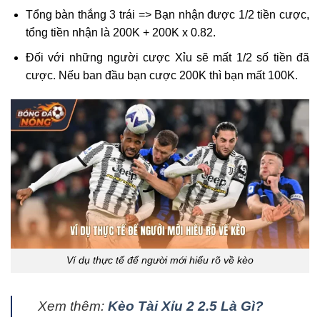
Tổng bàn thắng 3 trái => Bạn nhận được 1/2 tiền cược,
tổng tiền nhận là 200K + 200K x 0.82.
Đối với những người cược Xỉu sẽ mất 1/2 số tiền đã
cược. Nếu ban đầu bạn cược 200K thì bạn mất 100K.
Ví dụ thực tế để người mới hiểu rõ về kèo
Xem thêm:
Kèo Tài Xỉu 2 2.5 Là Gì?