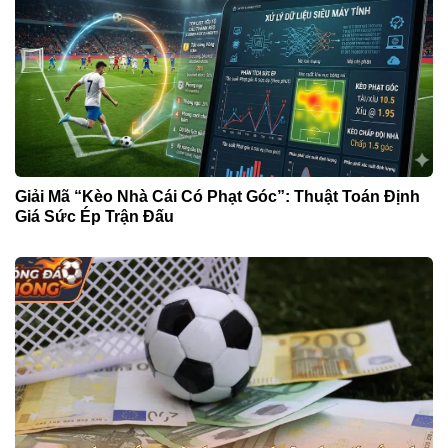
Giải Mã “Kèo Nhà Cái Có Phạt Góc”: Thuật Toán Định
Giá Sức Ép Trận Đấu