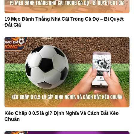
19 Mẹo Đánh Thắng Nhà Cái Trong Cá Độ – Bí Quyết
Đắt Giá
Kèo Chấp 0 0.5 là gì? Định Nghĩa Và Cách Bắt Kèo
Chuẩn