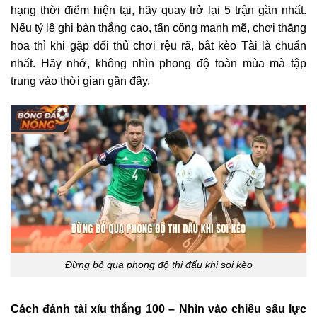
hạng thời điểm hiện tại, hãy quay trở lại 5 trận gần nhất.
Nếu tỷ lệ ghi bàn thắng cao, tấn công mạnh mẽ, chơi thăng
hoa thì khi gặp đối thủ chơi rệu rã, bắt kèo Tài là chuẩn
nhất. Hãy nhớ, không nhìn phong độ toàn mùa mà tập
trung vào thời gian gần đây.
Đừng bỏ qua phong độ thi đấu khi soi kèo
Cách đánh tài xỉu thắng 100 – Nhìn vào chiều sâu lực