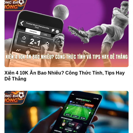
Xiên 4 10K Ăn Bao Nhiêu? Công Thức Tính, Tips Hay
Dễ Thắng